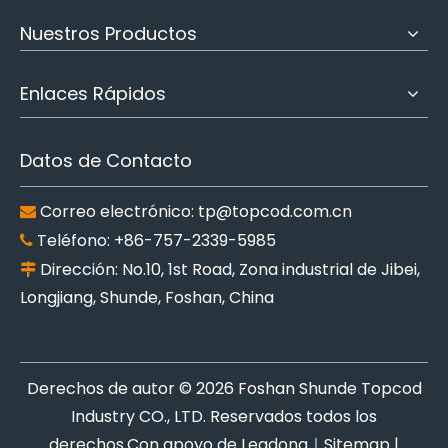
Nuestros Productos
Enlaces Rápidos
Datos de Contacto
Correo electrónico:
tp@topcod.com.cn

Teléfono: +86-757-2339-5985

Dirección: No.10, 1st Road, Zona industrial de Jibei,

Longjiang, Shunde, Foshan, China
Derechos de autor ©
2026
Foshan Shunde Topcod
Industry CO., LTD. Reservados todos los
derechos.Con apoyo de
Leadong
｜
Sitemap
|